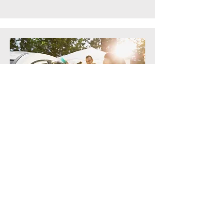
Souhaitez-vous faire un don
au CCFA Amicale de la
Hesse Nouvelle-Aquitaine?
Dons 10€, 50€, 100€