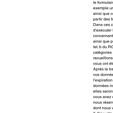
le formulai
exemple un
ainsi que c
partir des 
Dans ces ca
d'exécuter 
concernant
ainsi que p
let. b du 
catégories
recueillons
vous ont é
Après le tr
vos données
l'expiratio
données in
elles seron
vous avez e
nous réserv
dont nous v