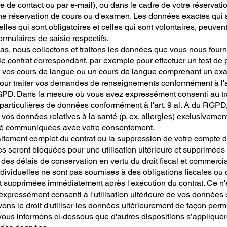
re de contact ou par e-mail), ou dans le cadre de votre réservatio
e réservation de cours ou d'examen. Les données exactes qui s
elles qui sont obligatoires et celles qui sont volontaires, peuven
formulaires de saisie respectifs.
s, nous collectons et traitons les données que vous nous fourn
le contrat correspondant, par exemple pour effectuer un test de
 vos cours de langue ou un cours de langue comprenant un exa
our traiter vos demandes de renseignements conformément à l'art
RGPD. Dans la mesure où vous avez expressément consenti au tr
 particulières de données conformément à l'art. 9 al. A du RGPD
 vos données relatives à la santé (p. ex. allergies) exclusivement
té communiquées avec votre consentement.
aitement complet du contrat ou la suppression de votre compte d'u
 seront bloquées pour une utilisation ultérieure et supprimées
n des délais de conservation en vertu du droit fiscal et commercial
dividuelles ne sont pas soumises à des obligations fiscales ou
t supprimées immédiatement après l'exécution du contrat. Ce n'
xpressément consenti à l'utilisation ultérieure de vos données 
ons le droit d'utiliser les données ultérieurement de façon permi
ous informons ci-dessous que d'autres dispositions s’appliquer