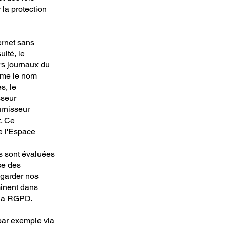
 la protection
ternet sans
ulté, le
rs journaux du
mme le nom
s, le
sseur
urnisseur
t. Ce
e l'Espace
s sont évaluées
se des
vegarder nos
minent dans
e la RGPD.
par exemple via