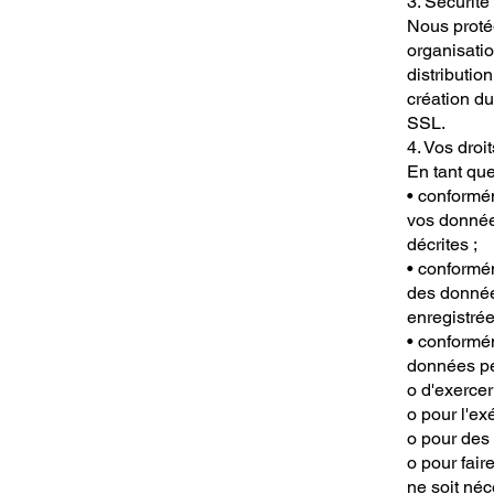
3. Sécurit
Nous protég
organisatio
distributio
création du
SSL.
4. Vos droit
En tant qu
• conformé
vos donnée
décrites ;
• conformém
des donnée
enregistrée
• conformé
données pe
o d'exercer
o pour l'ex
o pour des 
o pour fair
ne soit néc