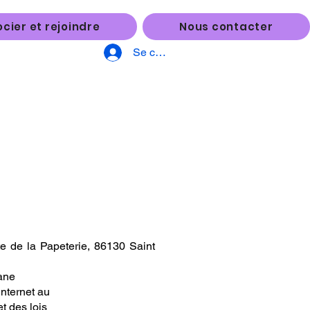
cier et rejoindre
Nous contacter
Se connecter
 de la Papeterie, 86130 Saint
ane
internet au
t des lois