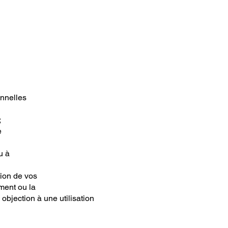
onnelles
;
e
u à
tion de vos
ement ou la
bjection à une utilisation