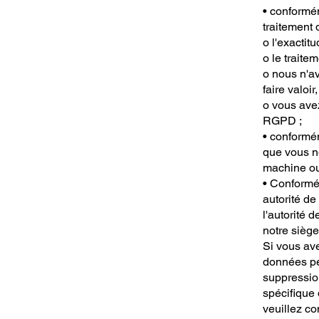
• conformém
traitement
o l'exactit
o le traite
o nous n'a
faire valoi
o vous avez
RGPD ;
• conformém
que vous no
machine ou
• Conformém
autorité de
l'autorité 
notre siège
Si vous ave
données per
suppressio
spécifique 
veuillez co