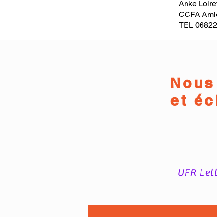
Anke Loire
CCFA Amic
TEL 0682
Nous
et é
UFR Lett