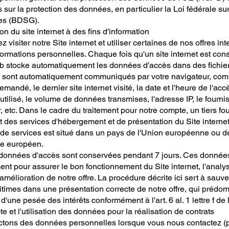
sur la protection des données, en particulier la Loi fédérale sur
es (BDSG).
tion du site internet à des fins d'information
 visiter notre Site internet et utiliser certaines de nos offres in
nformations personnelles. Chaque fois qu'un site internet est cons
b stocke automatiquement les données d'accès dans des fichie
i sont automatiquement communiqués par votre navigateur, co
emandé, le dernier site internet visité, la date et l'heure de l'accè
utilisé, le volume de données transmises, l'adresse IP, le fourni
etc. Dans le cadre du traitement pour notre compte, un tiers fo
t des services d'hébergement et de présentation du Site interne
e de services est situé dans un pays de l'Union européenne ou d
e européen.
 données d'accès sont conservées pendant 7 jours. Ces donnée
nt pour assurer le bon fonctionnement du Site internet, l'analy
l'amélioration de notre offre. La procédure décrite ici sert à sau
gitimes dans une présentation correcte de notre offre, qui prédo
 d'une pesée des intérêts conformément à l'art. 6 al. 1 lettre f d
cte et l'utilisation des données pour la réalisation de contrats
ctons des données personnelles lorsque vous nous contactez (