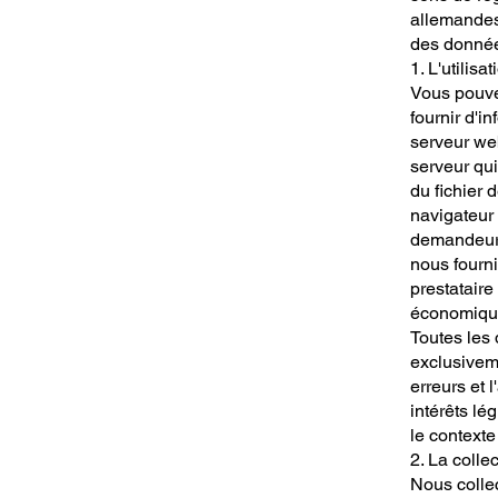
allemandes 
des donné
1. L'utilisa
Vous pouvez
fournir d'i
serveur we
serveur qu
du fichier d
navigateur 
demandeur, 
nous fourni
prestatair
économiqu
Toutes les
exclusiveme
erreurs et 
intérêts lé
le contexte
2. La colle
Nous colle