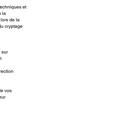
techniques et
 la
lors de la
du cryptage
 sur
t
rection
de vos
eur