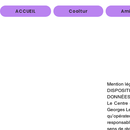
ACCUEIL
Cooltur
Ami
Mention lé
DISPOSIT
DONNÉES
Le Centre
Georges Les
qu’opérateu
responsable
sens de rè