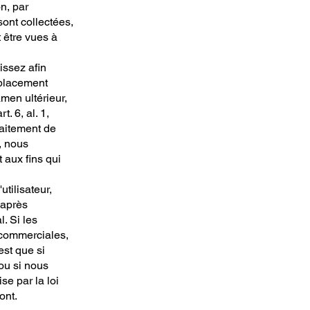
n, par
ont collectées,
t être vues à
issez afin
 placement
men ultérieur,
. 6, al. 1,
aitement de
, nous
 aux fins qui
tilisateur,
 après
. Si les
 commerciales,
est que si
ou si nous
se par la loi
ont.