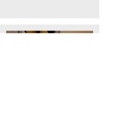
Möchten Sie eine Spende an
die CCFA Amicale de la
Hesse Nouvelle-Aquitaine
leisten?
Spenden 10 €, 50 €, 100 €