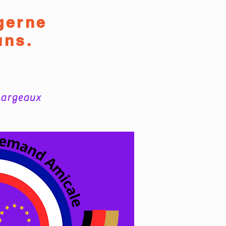
gerne
uns.
llargeaux