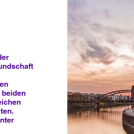
der
undschaft
ien
 beiden
eichen
ten.
nter