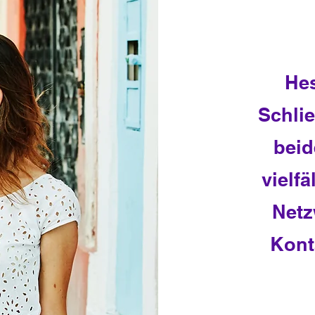
He
Schlie
beid
vielf
Netz
Kont