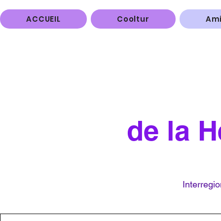
ACCUEIL
Cooltur
Ami
de la 
Interregi