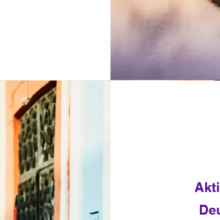
Akt
De