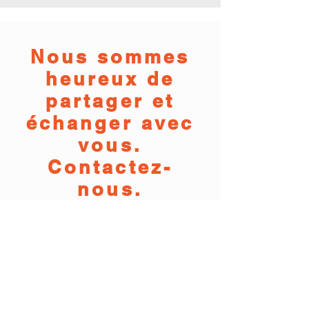
Nous sommes
heureux de
partager et
échanger avec
vous.
Contactez-
nous.
Centre Culturel franco-
allemand
Amicale de la Hesse/Nouvelle-
Aquitaine,
UFR Lettres et Langues,